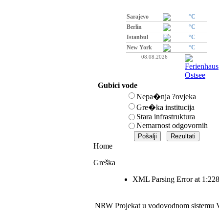
Sarajevo
°C
Berlin
°C
Istanbul
°C
New York
°C
08.08.2026
Gubici vode
Nepa�nja ?ovjeka
Gre�ka institucija
Stara infrastruktura
Nemarnost odgovornih
Home
Greška
XML Parsing Error at 1:2283
NRW Projekat u vodovodnom sistemu V