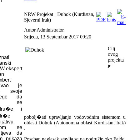
01
NRW Projekat - Duhok (Kurdistan,
Sjeverni Irak)
Autor Administrator
Srijeda, 13 Septembar 2017 09:20
Cilj
ovog
znati
projekta
tanski
je
W ekspert
an
mbert
zvao je
e svoje
lege da
u se
idru�e i
dr�e
pobolj�ati upravljanje vodovodnim sistemom u
cijativu
oblasti Dohuk (Autonomna oblast Kurdistan, Irak)
jom se
.
htjeva da
m prikaza
Poseban naglasak stavlja se na podru?je oko Faide,