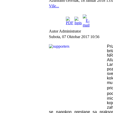
Ažurirano četvrtak, 18 Januar 2018 13:
Više...
Autor Administrator
Subota, 07 Oktobar 2017 10:56
Pri
bri
NR
All
La
po
sv
ko
m
pr
po
ini
ko
za
se napokon prestane sa prakso