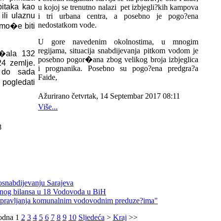
itaka kao
u kojoj se trenutno nalazi pet izbjegli?kih kampova
ili ulaznu
i tri urbana centra, a posebno je pogo?ena
nedostatkom vode.
 mo�e biti
U gore navedenim okolnostima, u mnogim
regijama, situacija snabdijevanja pitkom vodom je
r�ala 132
posebno pogor�ana zbog velikog broja izbjeglica
24 zemlje.
i prognanika. Posebno su pogo?ena predgra?a
u do sada
Faide,
pogledati
Ažurirano četvrtak, 14 Septembar 2017 08:11
Više...
8
osnabdijevanju Sarajeva
odnog bilansa u 18 Vodovoda u BiH
upravljanja komunalnim vodovodnim preduze?ima"
odna
1
2
3
4
5
6
7
8
9
10
Sljedeća
>
Kraj
>>