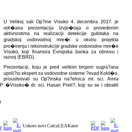
U Velikoj sali Op?ine Visoko 4. decembra 2017. je
odr�ana prezentacija Izvje�taja o provedenim
aktivnostima na realizaciji detekcije gubitaka na
gradskoj vodovodnoj mre�i u okviru projekta
pro�irenja i rekonstrukcije gradske vodovodne mre�e
Visoko, koji finansira Evropska banka za obnovu i
razvoj (EBRD).
Prezentaciji, koju je pred velikim brojem sugra?ana
uprili?io ekspert za vodovodne sisteme ?evad Kold�o,
prisustvovali su Op?inska na?elnica mr. sci. Amra
P �Visoko� dr. sci. Hasan Preli?, koji su se i obratili
4
Uskoro novi CalcuLEAKator