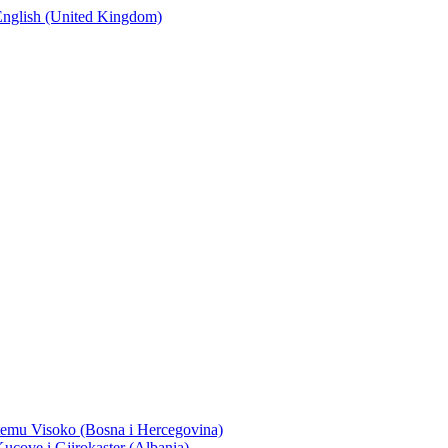
emu Visoko (Bosna i Hercegovina)
ucove i Gjirokaster (Albania)