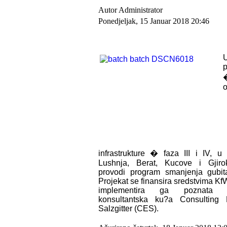
Autor Administrator
Ponedjeljak, 15 Januar 2018 20:46
p
infrastrukture � faza III i IV, 
Lushnja, Berat, Kucove i Gjiro
provodi program smanjenja gubit
Projekat se finansira sredstvima Kf
implementira ga poznata n
konsultantska ku?a Consulting 
Salzgitter (CES).