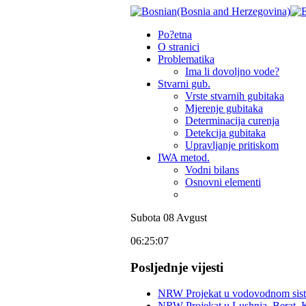
Po?etna
O stranici
Problematika
Ima li dovoljno vode?
Stvarni gub.
Vrste stvarnih gubitaka
Mjerenje gubitaka
Determinacija curenja
Detekcija gubitaka
Upravljanje pritiskom
IWA metod.
Vodni bilans
Osnovni elementi
Subota
08
Avgust
06:25:07
Posljednje vijesti
NRW Projekat u vodovodnom sist
NRW Projekat u Lushnja, Berat, K