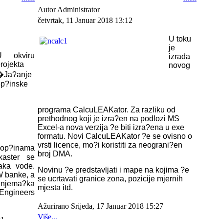
Autor Administrator
četvrtak, 11 Januar 2018 13:12
U toku
je
U okviru
izrada
rojekta
novog
�Ja?anje
op?inske
programa CalcuLEAKator. Za razliku od
prethodnog koji je izra?en na podlozi MS
Excel-a nova verzija ?e biti izra?ena u exe
formatu. Novi CalcuLEAKator ?e se ovisno o
vrsti licence, mo?i koristiti za neograni?en
u op?inama
broj DMA.
kaster se
aka vode.
Novinu ?e predstavljati i mape na kojima ?e
W banke, a
se ucrtavati granice zona, pozicije mjernih
jema?ka
mjesta itd.
Engineers
Ažurirano Srijeda, 17 Januar 2018 15:27
Više...