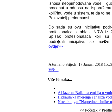
iznosa neoprihodovane vode i gub
procenat u odnosu na isporu?enu 
koli?inu vode u sistem, te da to ne
Pokazatelj performansi.
Do sada su ovu inicijativu pod
profesionalca iz oblasti NRW iz 
Spisak profesionalaca koji s
podr�ali inicijativu se mo�e 
ovdje>>
.
Ažurirano Srijeda, 17 Januar 2018 15:2
Više...
Više članaka...
Al Jazeera Balkans: emisija o vod
Hidrauli?ka mjerenja i analiza v
Nova knjiga: "Napredne tehnike 
<<
Početak
<
Predh